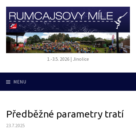
Přejít
k
obsahu
webu
1.-3.5. 2026 | Jinolice
MENU
Předběžné parametry tratí
23.7.2025