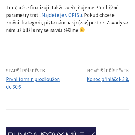
Tratě už se finalizují, takže zveřejňujeme Předběžné
parametry tratí.
Najdete je v ORISu
. Pokud chcete
změnit kategorii, pište nám na sjc(zav)post.cz. Závody se
nám už blíží a my se na vás těšíme
STARŠÍ PŘÍSPĚVEK
NOVĚJŠÍ PŘÍSPĚVEK
Navigace
První termín prodloužen
Konec přihlášek 3.8.
pro
do 30.6.
příspěvky